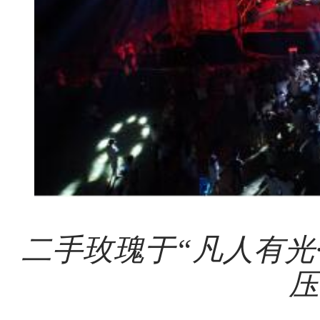
二手玫瑰于“
凡人有光
压