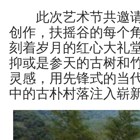
此次艺术节共邀请超
创作，扶摇谷的每个
刻着岁月的红心大礼
抑或是参天的古树和
灵感，用先锋式的当
中的古朴村落注入崭