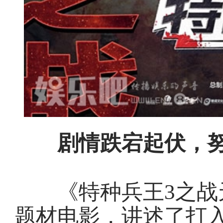
剧情跌宕起伏，努
《特种兵王3之战天
题材电影，讲述了打