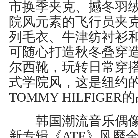
市换季夹克、撼冬羽
院风元素的飞行员夹克
列毛衣、牛津纺衬衫
可随心打造秋冬叠穿
尔西靴，玩转日常穿
式学院风，这是纽约
TOMMY HILFIGE
韩国潮流音乐偶像团队S
新专辑《ATE》风靡